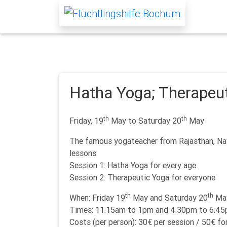
Hatha Yoga; Therapeu
th
th
Friday, 19
May to Saturday 20
May
The famous yogateacher from Rajasthan, Na
lessons:
Session 1: Hatha Yoga for every age
Session 2: Therapeutic Yoga for everyone
th
th
When: Friday 19
May and Saturday 20
Ma
Times: 11.15am to 1pm and 4.30pm to 6.45
Costs (per person): 30€ per session / 50€ fo