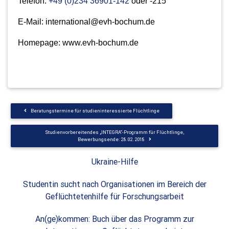
Telefon:
+49 (0)234 36901-142
oder -215
E-Mail:
international@evh-bochum.de
Homepage:
www.evh-bochum.de
Beratungstermine für studieninteressierte Flüchtlinge
Studienvorbereitendes „INTEGRA“-Programm für Flüchtlinge,
Bewerbungsende: 28.02.2018
Ukraine-Hilfe
Studentin sucht nach Organisationen im Bereich der
Geflüchtetenhilfe für Forschungsarbeit
An(ge)kommen: Buch über das Programm zur